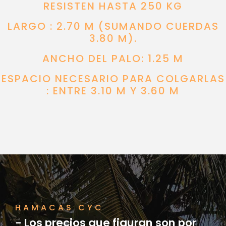
RESISTEN HASTA 250 KG
LARGO : 2.70 M (SUMANDO CUERDAS
3.80 M).
ANCHO DEL PALO: 1.25 M
ESPACIO NECESARIO PARA COLGARLAS
: ENTRE 3.10 M Y 3.60 M
HAMACAS CYC
- Los precios que figuran son por