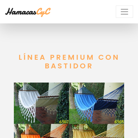
Hamacas
CyC
LÍNEA PREMIUM CON
BASTIDOR