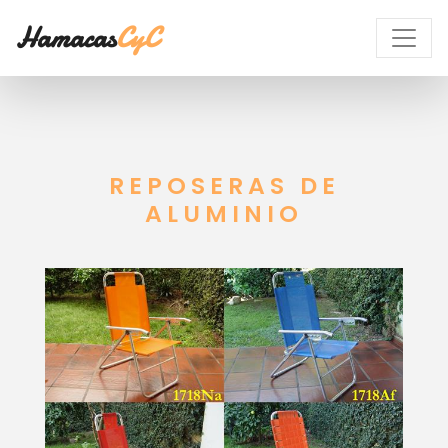
Hamacas
CyC
REPOSERAS DE
ALUMINIO