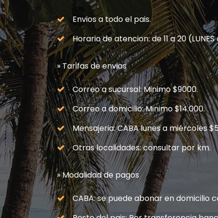
Envios a todo el pais.
Horario de atencion: de 11 a 20 (LUNE
» Tarifas de envios
Correo a sucursal: Minimo $9000.
Correo a domicilio: Minimo $14.000.
Mensajeria: CABA lunes a miércoles $5
Otras localidades: consultar por km.
» Modalidad de pagos
CABA: se puede abonar en domicilio c
Resto del pais: Por transferencia banca