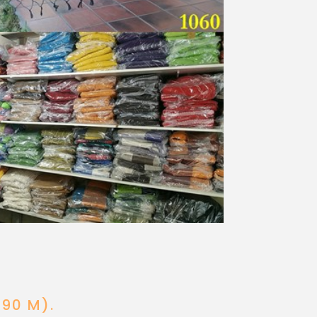
N
.90 M).