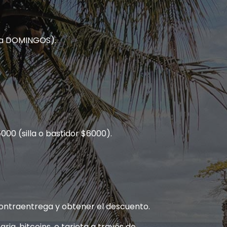
S a DOMINGOS).
000 (silla o bastidor $6000).
ontraentrega y obtener el descuento.
ria, bitcoins, o tarjeta a través de